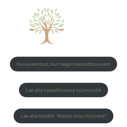
Kuula vestlust, kus räägin kaassõltuvusest
Lae alla kaassõltuvuse küsimustik
Lae alla tööleht "Märka oma mustreid"