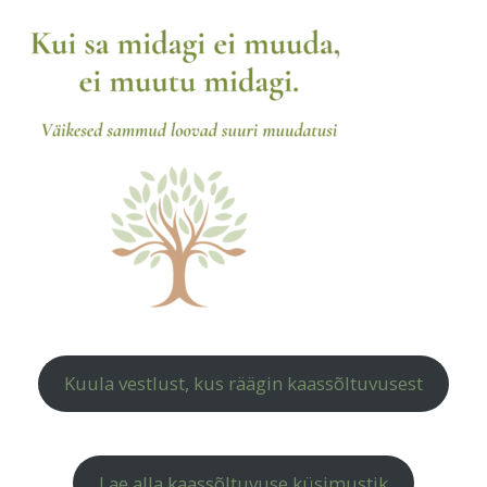
Kuula vestlust, kus räägin kaassõltuvusest
Lae alla kaassõltuvuse küsimustik