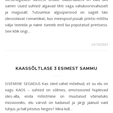
samm Uued suhted algavad tihti väga vahukoorevahuselt
ja magusalt. Tutvumise algusperiood on sageli täis
ülevoolavat romantikat, kus meespool püüab printsi mõõtu
välja teenida ja naine tunneb end kui poputatud printsess.
See kõik ongi…
23/10/2023
KAASSÕLTLASE 3 ESIMEST SAMMU
SISEMINE SEGADUS Kas oled vahel mõelnud, et su elu on
nagu KAOS – suhted on sõlmes, emotsioonid hüplevad
üles-alla, enda mõistmine on muutunud võimatuks
missiooniks, elu värvid on kadunud ja järgi jäänud vaid
tühjus ja hall pitsitus hinges? Mina küll…