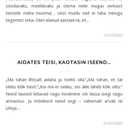
söödavaks, meeldivaks ja olema neile mugav (ennast
teistele maha müüma) , sest muidu nad ei taha minuga
tegemist teha. Olen elanud aastaid nii, et…
13/12/2025
AIDATES TEISI, KAOTASIN ISEEND…
„Ma tahan lihtsalt aidata ja toeks olla.”„Ma tahan, et tal
oleks kõik hästi.”„Kui ma ei sekku, siis äkki läheb kõik viltu.”
Need laused kõlavad nagu hoolimine või lausa isegi nagu
armastus. Ja mõnikord need ongi – vähemalt arvab nii
ütleja.…
21/07/2025