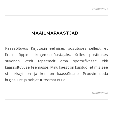
21/09/2022
MAAILMAPÄÄSTJAD…
Kaassõltuvus Kirjutasin eelmises postituses sellest, et
läksin õppima kogemusnõustajaks. Selles postituses
süvenen veidi täpsemalt oma spetsiifikasse ehk
kaassõltuvuse teemasse. Minu käest on küsitud, et mis see
siis ikkagi on ja kes on kaassõltlane. Proovin seda
hiiglasuurt ja põhjatut teemat nüüd…
16/08/2020