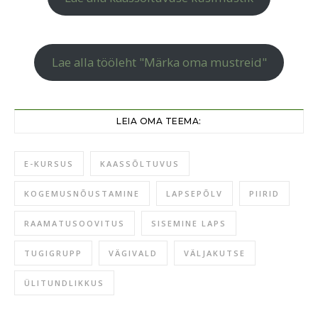
Lae alla tööleht "Märka oma mustreid"
LEIA OMA TEEMA:
E-KURSUS
KAASSÕLTUVUS
KOGEMUSNÕUSTAMINE
LAPSEPÕLV
PIIRID
RAAMATUSOOVITUS
SISEMINE LAPS
TUGIGRUPP
VÄGIVALD
VÄLJAKUTSE
ÜLITUNDLIKKUS