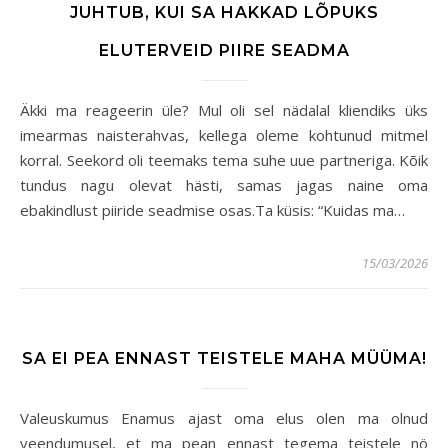
JUHTUB, KUI SA HAKKAD LÕPUKS
ELUTERVEID PIIRE SEADMA
Äkki ma reageerin üle? Mul oli sel nädalal kliendiks üks
imearmas naisterahvas, kellega oleme kohtunud mitmel
korral. Seekord oli teemaks tema suhe uue partneriga. Kõik
tundus nagu olevat hästi, samas jagas naine oma
ebakindlust piiride seadmise osas.Ta küsis: “Kuidas ma…
15/03/2026
SA EI PEA ENNAST TEISTELE MAHA MÜÜMA!
Valeuskumus Enamus ajast oma elus olen ma olnud
veendumusel, et ma pean ennast tegema teistele nö