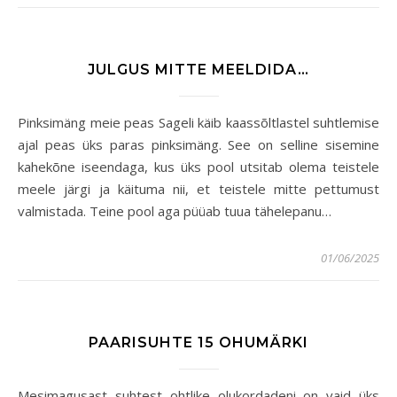
JULGUS MITTE MEELDIDA…
Pinksimäng meie peas Sageli käib kaassõltlastel suhtlemise
ajal peas üks paras pinksimäng. See on selline sisemine
kahekõne iseendaga, kus üks pool utsitab olema teistele
meele järgi ja käituma nii, et teistele mitte pettumust
valmistada. Teine pool aga püüab tuua tähelepanu…
01/06/2025
PAARISUHTE 15 OHUMÄRKI
Mesimagusast suhtest ohtlike olukordadeni on vaid üks