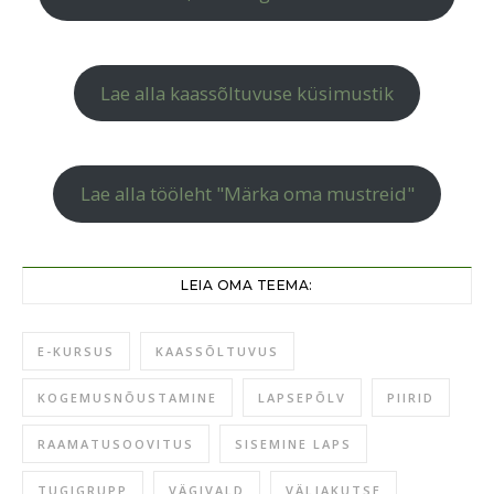
Lae alla kaassõltuvuse küsimustik
Lae alla tööleht "Märka oma mustreid"
LEIA OMA TEEMA:
E-KURSUS
KAASSÕLTUVUS
KOGEMUSNÕUSTAMINE
LAPSEPÕLV
PIIRID
RAAMATUSOOVITUS
SISEMINE LAPS
TUGIGRUPP
VÄGIVALD
VÄLJAKUTSE