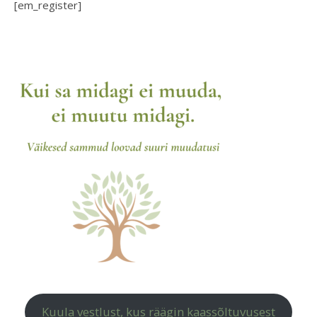
[em_register]
Kuula vestlust, kus räägin kaassõltuvusest