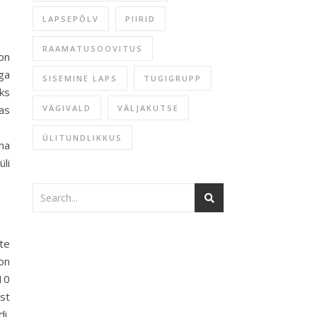
LAPSEPÕLV
PIIRID
RAAMATUSOOVITUS
on
ga
SISEMINE LAPS
TUGIGRUPP
iks
VÄGIVALD
VÄLJAKUTSE
as
ÜLITUNDLIKKUS
ma
li
te
 on
 10
ast
di,