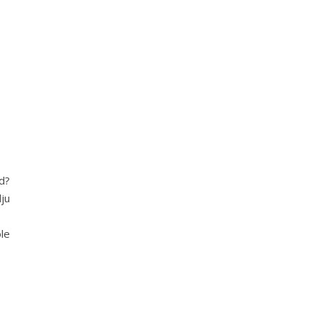
d?
ju
le