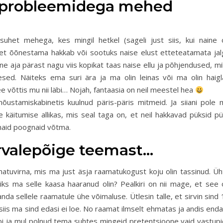
probleemidega mehed
uhet mehega, kes mingil hetkel (sageli just siis, kui naine 
t õõnestama hakkab või sootuks naise elust etteteatamata jal
e aja pärast nagu viis kopikat taas naise ellu ja põhjendused, m
esed. Näiteks ema suri ära ja ma olin leinas või ma olin haigl
ee võttis mu nii läbi… Nojah, fantaasia on neil meestel hea
ustamiskabinetis kuulnud päris-päris mitmeid. Ja siiani pole 
käitumise allikas, mis seal taga on, et neil hakkavad püksid püü
emaid poognaid võtma.
õrvalepõige teemast…
atuvirna, mis ma just äsja raamatukogust koju olin tassinud. Üh
 miks ma selle kaasa haaranud olin? Pealkiri on nii mage, et see
nda sellele raamatule ühe võimaluse. Ütlesin talle, et sirvin sind
 siis ma sind edasi ei loe. No raamat ilmselt ehmatas ja andis end
äbi ja mul polnud tema suhtes mingeid pretentsioone vaid vastupi