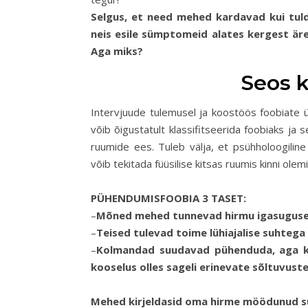
Selgus, et need mehed kardavad kui tul
neis esile sümptomeid alates kergest är
Aga miks?
Seos 
Intervjuude tulemusel ja koostöös foobiate ü
võib õigustatult klassifitseerida foobiaks ja
ruumide ees. Tuleb välja, et psühholoogilin
võib tekitada füüsilise kitsas ruumis kinni ol
PÜHENDUMISFOOBIA 3 TASET:
–
Mõned mehed tunnevad hirmu igasuguse 
–
Teised tulevad toime lühiajalise suhteg
–
Kolmandad suudavad pühenduda, aga ko
kooselus olles sageli erinevate sõltuvuste 
Mehed kirjeldasid oma hirme möödunud su