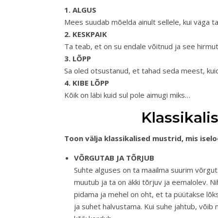
1. ALGUS
Mees suudab mõelda ainult sellele, kui väga ta
2. KESKPAIK
Ta teab, et on su endale võitnud ja see hirmu
3. LÕPP
Sa oled otsustanud, et tahad seda meest, ku
4. KIBE LÕPP
Kõik on läbi kuid sul pole aimugi miks…
Klassikal
Toon välja klassikalised mustrid, mis i
VÕRGUTAB JA TÕRJUB
Suhte alguses on ta maailma suurim võrgutaj
muutub ja ta on äkki tõrjuv ja eemalolev. Ni
pidama ja mehel on oht, et ta püütakse lõk
ja suhet halvustama. Kui suhe jahtub, võib