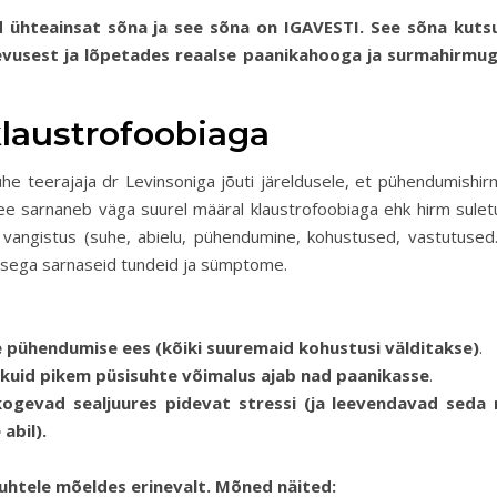
d ühteainsat sõna ja see sõna on IGAVESTI. See sõna kuts
evusest ja lõpetades reaalse paanikahooga ja surmahirmug
klaustrofoobiaga
he teerajaja dr Levinsoniga jõuti järeldusele, et pühendumishir
 see sarnaneb väga suurel määral klaustrofoobiaga ehk hirm sulet
e vangistus (suhe, abielu, pühendumine, kohustused, vastutused
emisega sarnaseid tundeid ja sümptome.
pühendumise ees (kõiki suuremaid kohustusi välditakse)
.
a kuid pikem püsisuhte võimalus ajab nad paanikasse
.
gevad sealjuures pidevat stressi (ja leevendavad seda 
abil).
htele mõeldes erinevalt. Mõned näited: