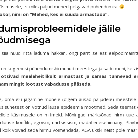
 küsimusele, et miks paljud mehed pelgavad pühendumist
okol, nimi on “Mehed, kes ei suuda armastada”.
umisprobleemidele jälile
jõudmisega
siia nüüd ritta laduma hakkan, ongi pärit sellest eelpoolmainit
kel on kogemusi pühendumishirmunud meestega ja sadu mehi, kes i
otsivad meeleheitlikult armastust ja samas tunnevad e
enam mingit lootust vabadusse pääseda.
e, oma elu jagamine mõnele (olgem ausad-paljudele) meestele n
sisuhetest on võtnud lausa epideemia mõõtmed. Seda teemat 
sellele küsimusele on mitmeid. Mõningad märksõnad: hirm uue a
ipuse konflikt; egoism; nartsissism; madal enesehinnang; Playb
ed kõik võivad seda hirmu võimendada, AGA ükski neist pole määr