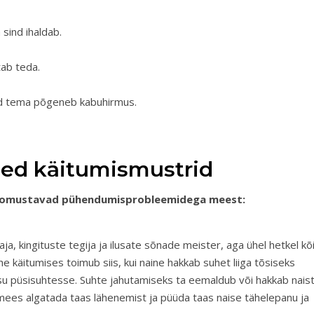
 sind ihaldab.
tab teda.
id tema põgeneb kabuhirmus.
ised käitumismustrid
seloomustavad pühendumisprobleemidega meest:
a, kingituste tegija ja ilusate sõnade meister, aga ühel hetkel kõ
he käitumises toimub siis, kui naine hakkab suhet liiga tõsiseks
su püsisuhtesse. Suhte jahutamiseks ta eemaldub või hakkab nais
 mees algatada taas lähenemist ja püüda taas naise tähelepanu ja