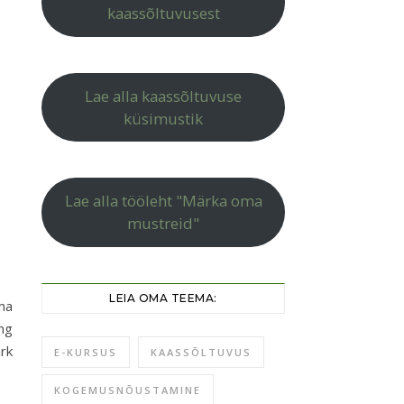
kaassõltuvusest
Lae alla kaassõltuvuse
küsimustik
Lae alla tööleht "Märka oma
mustreid"
LEIA OMA TEEMA:
ma
ng
rk
E-KURSUS
KAASSÕLTUVUS
KOGEMUSNÕUSTAMINE