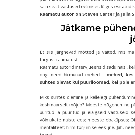
sain sealt vastused eelmises lõigus esitatud
Raamatu autor on Steven Carter ja Julia S
Jätkame pühend
Et siis järgnevad mõtted ja väited, mis ma 
targast raamatust.
Raamatu autorid intervjueerisid sadu naisi, 
ongi need hirmunud mehed
– mehed, kes 
suhtes olevat kui puuriloomad, kel pole 
Miks suhtes olemine ja kellelegi pühendumin
koshmaarselt mõjub? Meeste põgenemine pü
uuritud ja puuritud ja eialgseid vastuseid 
võimukate naiste ees; meeste ebaküpsus; Oid
mentaliteet; hirm tõrjumise ees jne. Jah, ne
tegur!