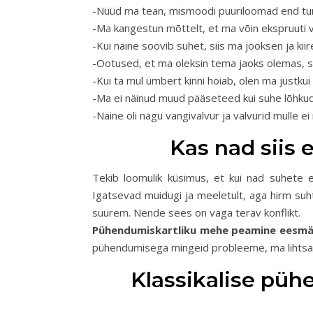
-Nüüd ma tean, mismoodi puuriloomad end t
-Ma kangestun mõttelt, et ma võin ekspruuti v
-Kui naine soovib suhet, siis ma jooksen ja kiir
-Ootused, et ma oleksin tema jaoks olemas,
-Kui ta mul ümbert kinni hoiab, olen ma justkui
-Ma ei näinud muud pääseteed kui suhe lõhku
-Naine oli nagu vangivalvur ja valvurid mulle ei
Kas nad siis 
Tekib loomulik küsimus, et kui nad suhete e
Igatsevad muidugi ja meeletult, aga hirm suh
suurem. Nende sees on väga terav konflikt.
Pühendumiskartliku mehe peamine eesmär
pühendumisega mingeid probleeme, ma lihtsalt
Klassikalise püh