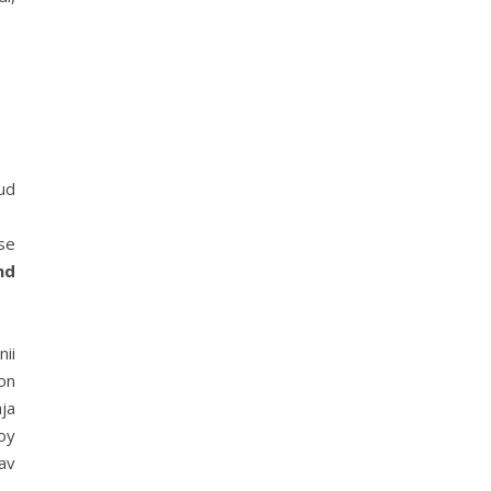
ud
se
nd
ii
on
ja
oy
av