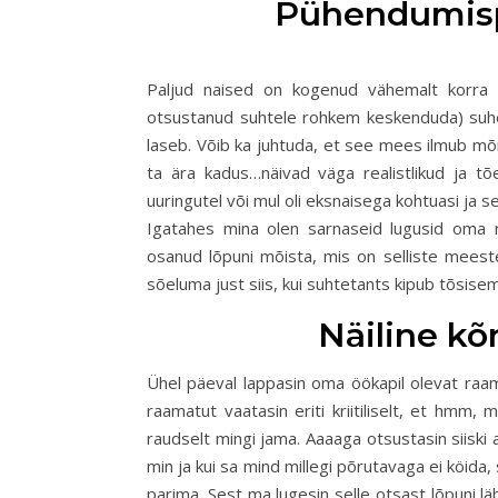
Pühendumis
Paljud naised on kogenud vähemalt korra s
otsustanud suhtele rohkem keskenduda) suhe
laseb. Võib ka juhtuda, et see mees ilmub mõn
ta ära kadus…näivad väga realistlikud ja tõ
uuringutel või mul oli eksnaisega kohtuasi ja s
Igatahes mina olen sarnaseid lugusid oma nõ
osanud lõpuni mõista, mis on selliste meeste 
sõeluma just siis, kui suhtetants kipub tõsis
Näiline k
Ühel päeval lappasin oma öökapil olevat raam
raamatut vaatasin eriti kriitiliselt, et hmm,
raudselt mingi jama. Aaaaga otsustasin siiski a
min ja kui sa mind millegi põrutavaga ei köida,
parima. Sest ma lugesin selle otsast lõpuni l