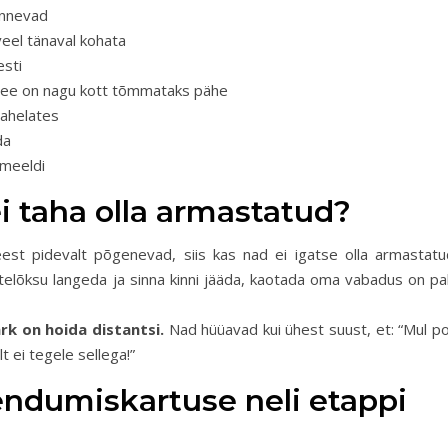
unnevad
eel tänaval kohata
esti
 see on nagu kott tõmmataks pähe
 ahelates
da
 meeldi
ei taha olla armastatud?
est pidevalt põgenevad, siis kas nad ei igatse olla armastatu
telõksu langeda ja sinna kinni jääda, kaotada oma vabadus on pal
k on hoida distantsi.
Nad hüüavad kui ühest suust, et: “Mul po
 ei tegele sellega!”
endumiskartuse neli etappi