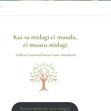
T
Kuula vestlust, kus räägin