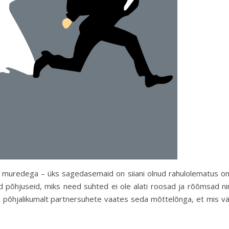
e muredega – üks sagedasemaid on siiani olnud rahulolematus o
d põhjuseid, miks need suhted ei ole alati roosad ja rõõmsad ni
i põhjalikumalt partnersuhete vaates seda mõttelõnga, et mis vä