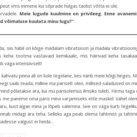
apeut vms inimene kui sõprade hulgas taolist võtta ei ole.
õrvadele.
Meie lugude kuulmine on privileeg. Enne avanemi
d võimaluse kuulata minu lugu?”
, siis häbil on kõige madalam vibratsioon ja madala vibratsiooni
 keha tootma vastavaid kemikaale, mis häirivad keha tasakaal
b väga intensiivselt!
ahvatu pinna all on kole tegelane, kes närib meie kõigi hinges. M
 keegi saab teada, milline ma päriselt olen, millised saladused on m
 mind põlatakse ära, kui mu pärisolemus ilmsiks tuleb. Hirmu taga
a siis me paneme oma päris mina varjamiseks ette maskid. Vahel ol
aru, kust algan mina ja lõpeb valemina. See on väga kurb tegeliku
annab midagi ära teha. Selleks aga peab olema tahtmist ja tahtmi
rkadesse valgust ei heida…