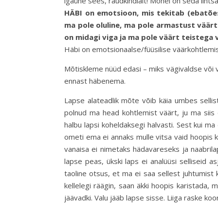
igaühe sees, raudkindlalt! Mõnel on seda lihts
HÄBI on emotsioon, mis tekitab (ebatõese
ma pole oluline, ma pole armastust väär
on midagi viga ja ma pole väärt teistega 
Häbi on emotsionaalse/füüsilise väärkohtlemise
Mõtiskleme nüüd edasi – miks vägivaldse või v
ennast häbenema.
Lapse alateadlik mõte võib käia umbes sellist 
polnud ma head kohtlemist väärt, ju ma siis o
halbu lapsi koheldaksegi halvasti. Sest kui ma o
ometi ema ei annaks mulle vitsa vaid hoopis kal
vanaisa ei nimetaks hädavareseks ja naabril
lapse peas, ükski laps ei analüüsi selliseid 
taoline otsus, et ma ei saa sellest juhtumist k
kellelegi räägin, saan äkki hoopis karistada,
jäävadki. Valu jääb lapse sisse. Liiga raske ko