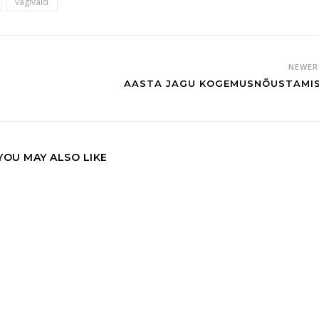
vägivald
NEWE
AASTA JAGU KOGEMUSNÕUSTAMI
YOU MAY ALSO LIKE