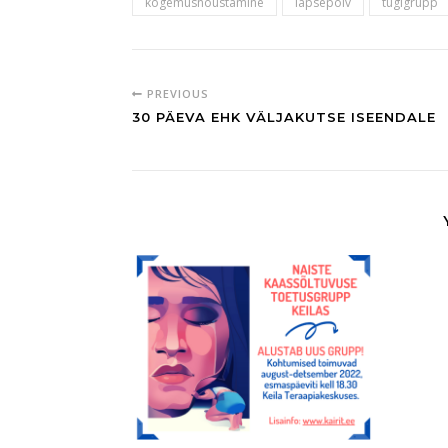
kogemusnõustamine
lapsepõlv
tugigrupp
PREVIOUS
30 PÄEVA EHK VÄLJAKUTSE ISEENDALE